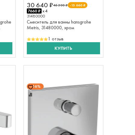
30 640 ₽
46 300 ₽
-15 660 ₽
7660 ₽
x 4
31480000
grohe
Смеситель для ванны hansgrohe
,
Metris, 31480000, хром
1 отзыв
КУПИТЬ
16%