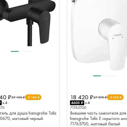
40 ₽
18 420 ₽
27 100 ₽
-8 160 ₽
27 970 ₽
-9 550 ₽
₽
x 4
4605 ₽
x 4
670
71765700
ель для душа hansgrohe Talis
Внешняя часть смесителя для
60670, матовый черный
hansgrohe Talis E скрытого м
71765700, матовый белый