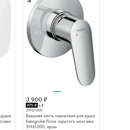
3 900 ₽
975 ₽
x 4
31961000
 душа
Внешняя часть смесителя для душа
онтажа
hansgrohe Focus скрытого монтажа
31961000, хром