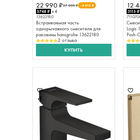
22 990 ₽
12 4
27 000 ₽
-4 010 ₽
5748 ₽
x 4
3115 ₽
13622180
711070
Встраиваемая часть
Смеси
однорычажного смесителя для
Logis 
раковины hansgrohe 13622180
Push-
2 отзыва
КУПИТЬ