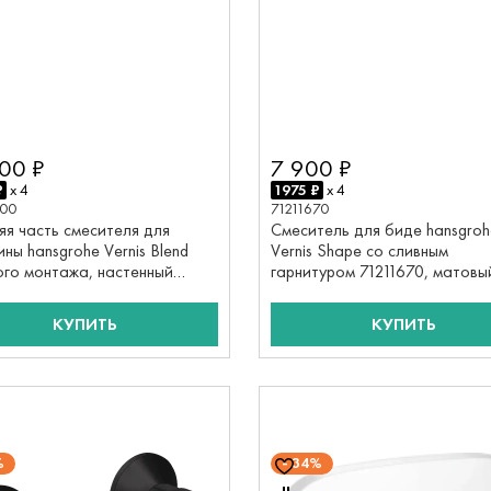
00 ₽
7 900 ₽
₽
x 4
1975 ₽
x 4
000
71211670
яя часть смесителя для
Смеситель для биде hansgroh
ны hansgrohe Vernis Blend
Vernis Shape со сливным
ого монтажа, настенный
гарнитуром 71211670, матовы
000, хром
черный
КУПИТЬ
КУПИТЬ
%
34%