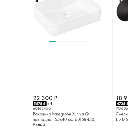
22 300 ₽
18 9
5575 ₽
x 4
4735 
60168450
71760
Раковина hansgrohe Xuniva Q
Смесит
накладная 55x40 см, 60168450,
E 717
белый