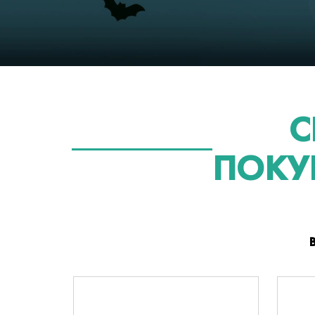
С
ПОКУ