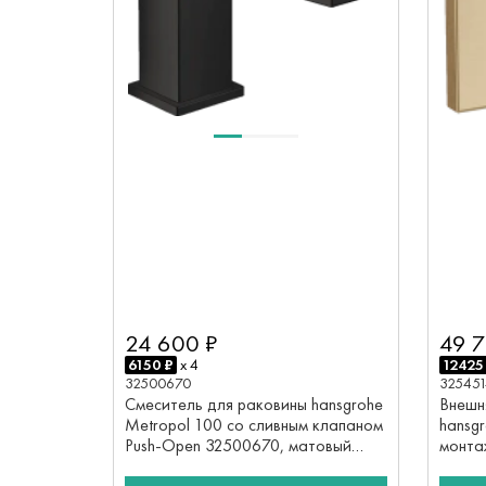
49 7
24 600 ₽
12425
6150 ₽
x 4
32545
32500670
Внешн
Смеситель для раковины hansgrohe
hansg
Metropol 100 со сливным клапаном
монта
Push-Open 32500670, матовый
бронз
черный