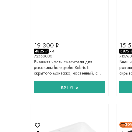
19 300 ₽
15 5
4825 ₽
x 4
3875 
72568000
71576
Внешняя часть смесителя для
Внешн
раковины hansgrohe Rebris E
ракови
скрытого монтажа, настенный, с
скрыт
изливом 19.5 см 72568000, хром
71576
КУПИТЬ
30