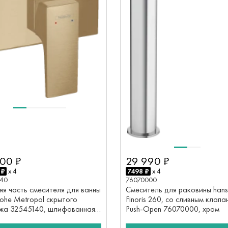
00 ₽
29 990 ₽
 ₽
x 4
7498 ₽
x 4
140
76070000
яя часть смесителя для ванны
Смеситель для раковины hans
rohe Metropol скрытого
Finoris 260, со сливным клап
жа 32545140, шлифованная
Push-Open 76070000, хром
а