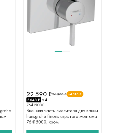
22 590 ₽
26 900 ₽
-4 310 ₽
5648 ₽
x 4
76415000
Внешняя часть смесителя для ванны
grohe
hansgrohe Finoris скрытого монтажа
аном
76415000, хром