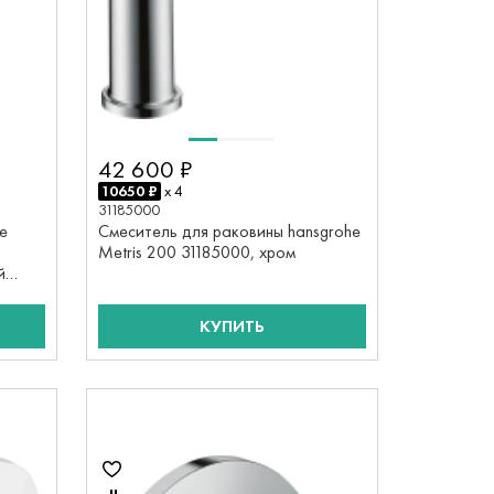
42 600 ₽
10650 ₽
x 4
31185000
e
Смеситель для раковины hansgrohe
Metris 200 31185000, хром
й
КУПИТЬ