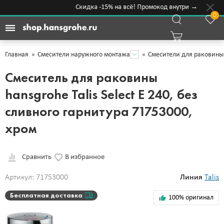
Скидка -15% на всё! Промокод внутри →
0
Главная
Смесители наружного монтажа
Смесители для раковины
Смеситель для раковины
hansgrohe Talis Select E 240, без
сливного гарнитура 71753000,
хром
Сравнить
В избранное
Артикул: 71753000
Линия
Talis
Бесплатная доставка
100% оригинал