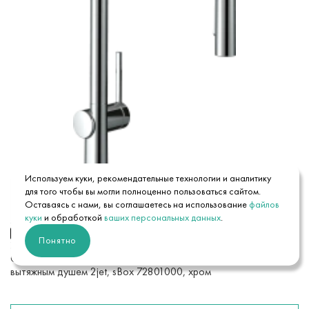
Используем куки, рекомендательные технологии и аналитику
для того чтобы вы могли полноценно пользоваться сайтом.
Оставаясь с нами, вы соглашаетесь на использование
файлов
53 000 ₽
куки
и обработкой
ваших персональных данных
.
13250 ₽
x 4
Понятно
72801000
Смеситель для кухонной мойки hansgrohe Talis M54 210, с
вытяжным душем 2jet, sBox 72801000, хром