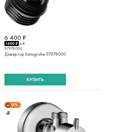
6 400 ₽
1600 ₽
x 4
97978000
Дивертор hansgrohe 97978000
КУПИТЬ
15%