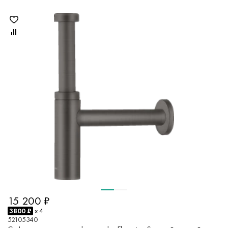
15 200 ₽
3800 ₽
x 4
52105340