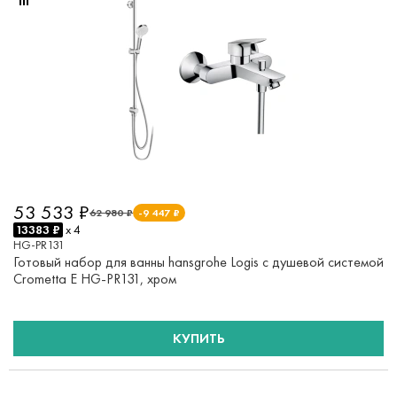
53 533 ₽
62 980 ₽
-9 447 ₽
13383 ₽
x 4
HG-PR131
Готовый набор для ванны hansgrohe Logis с душевой системой
Crometta E HG-PR131, хром
КУПИТЬ