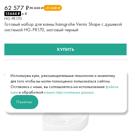
62 577 ₽
73 620 ₽
-11 043 ₽
15644 ₽
x 4
HG-PR170
Готовый набор для ванны hansgrohe Vernis Shape с душевой
системой HG-PR170, матовый черный
КУПИТЬ
15%
Используем куки, рекомендательные технологии и аналитику
для того чтобы вы могли полноценно пользоваться сайтом.
Оставаясь с нами, вы соглашаетесь на использование
файлов
куки
и обработкой
ваших персональных данных
.
Понятно