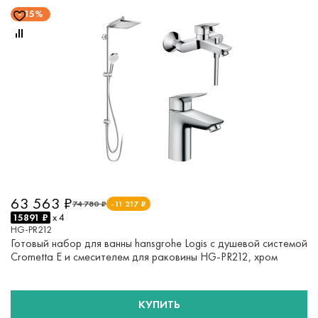
15%
63 563 ₽
74 780 ₽
-11 217 ₽
15891 ₽
x 4
HG-PR212
Готовый набор для ванны hansgrohe Logis с душевой системой
Crometta E и смесителем для раковины HG-PR212, хром
КУПИТЬ