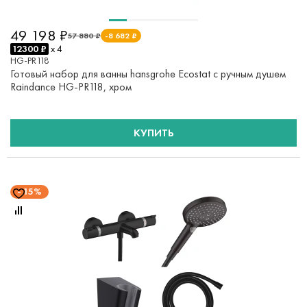
49 198 ₽
57 880 ₽
-8 682 ₽
12300 ₽
x 4
HG-PR118
Готовый набор для ванны hansgrohe Ecostat с ручным душем
Raindance HG-PR118, хром
КУПИТЬ
15%