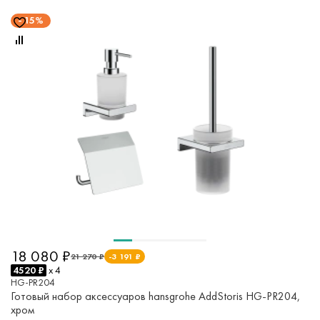
15%
18 080 ₽
21 270 ₽
-3 191 ₽
4520 ₽
x 4
HG-PR204
Готовый набор аксессуаров hansgrohe AddStoris HG-PR204,
хром