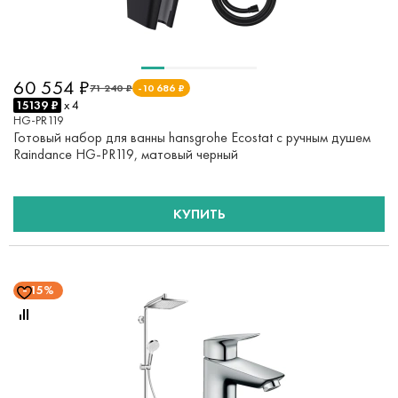
60 554 ₽
71 240 ₽
-10 686 ₽
15139 ₽
x 4
HG-PR119
Готовый набор для ванны hansgrohe Ecostat с ручным душем
Raindance HG-PR119, матовый черный
КУПИТЬ
15%