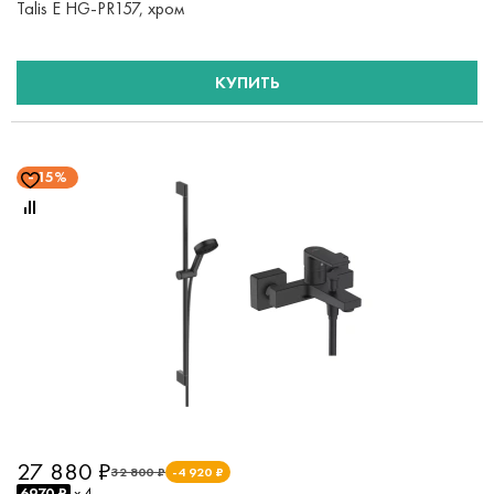
Talis E HG-PR157, хром
КУПИТЬ
15%
27 880 ₽
32 800 ₽
-4 920 ₽
6970 ₽
x 4