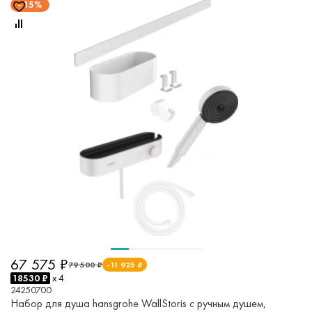
15%
67 575 ₽
79 500 ₽
-11 925 ₽
18530 ₽
x 4
24250700
Набор для душа hansgrohe WallStoris с ручным душем,