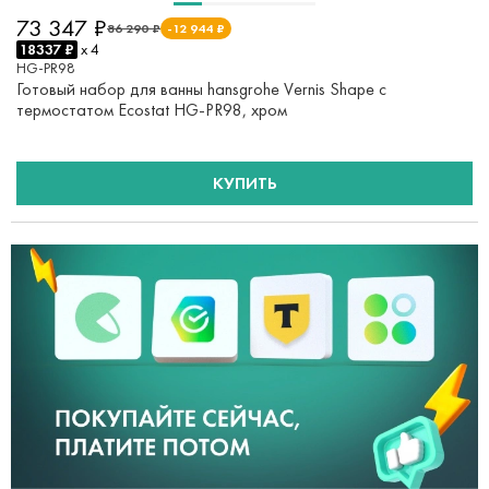
73 347 ₽
86 290 ₽
-12 944 ₽
18337 ₽
x 4
HG-PR98
Готовый набор для ванны hansgrohe Vernis Shape с
термостатом Ecostat HG-PR98, хром
КУПИТЬ