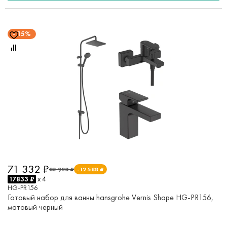
15%
71 332 ₽
83 920 ₽
-12 588 ₽
17833 ₽
x 4
HG-PR156
Готовый набор для ванны hansgrohe Vernis Shape HG-PR156,
матовый черный