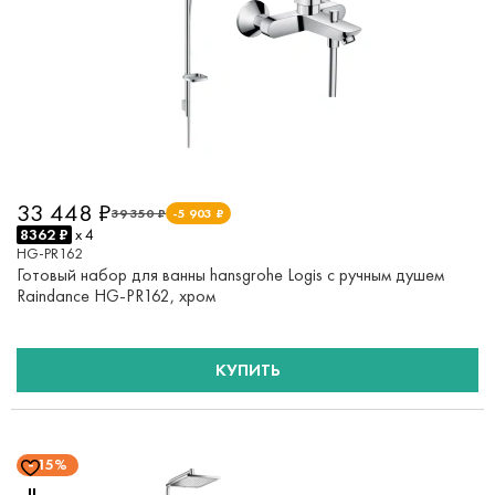
33 448 ₽
39 350 ₽
-5 903 ₽
8362 ₽
x 4
HG-PR162
Готовый набор для ванны hansgrohe Logis с ручным душем
Raindance HG-PR162, хром
КУПИТЬ
15%