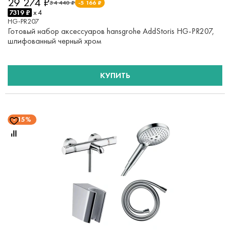
29 274 ₽
34 440 ₽
-5 166 ₽
7319 ₽
x 4
HG-PR207
Готовый набор аксессуаров hansgrohe AddStoris HG-PR207,
шлифованный черный хром
КУПИТЬ
15%