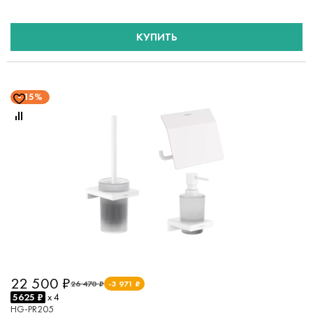
КУПИТЬ
15%
22 500 ₽
26 470 ₽
-3 971 ₽
5625 ₽
x 4
HG-PR205