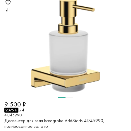
9 500 ₽
2375 ₽
x 4
41745990
Диспенсер для геля hansgrohe AddStoris 41745990,
полированное золото