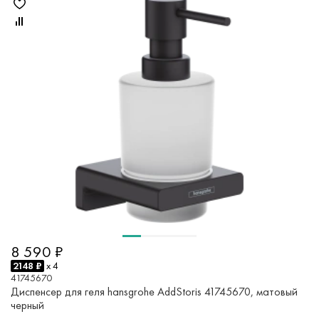
8 590 ₽
2148 ₽
x 4
41745670
Диспенсер для геля hansgrohe AddStoris 41745670, матовый
черный