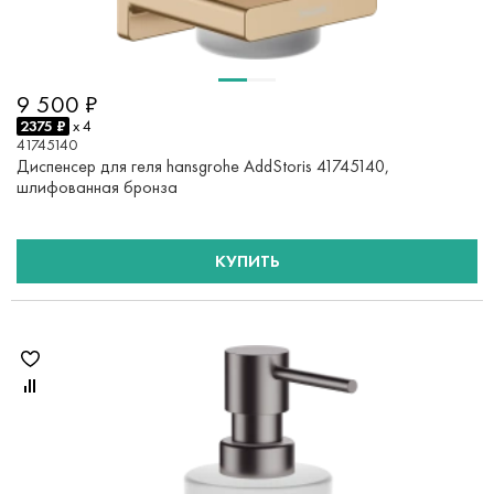
9 500 ₽
2375 ₽
x 4
41745140
Диспенсер для геля hansgrohe AddStoris 41745140,
шлифованная бронза
КУПИТЬ