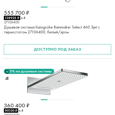
555 700 ₽
138925 ₽
x 4
27106400
Душевая система hansgrohe Rainmaker Select 460 3jet с
термостатом 27106400, белый/хром
ДОСТУПНО ПОД ЗАКАЗ
-15% на душевые системы
360 400 ₽
90100 ₽
x 4
24001400