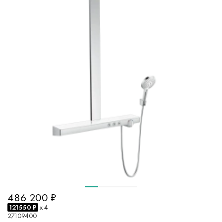
486 200 ₽
121550 ₽
x 4
27109400