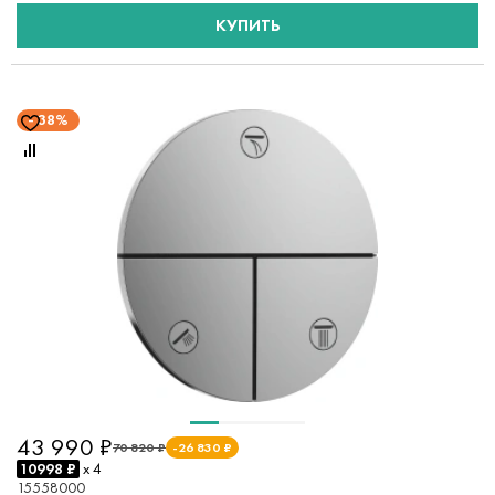
КУПИТЬ
38%
43 990 ₽
70 820 ₽
-26 830 ₽
10998 ₽
x 4
15558000