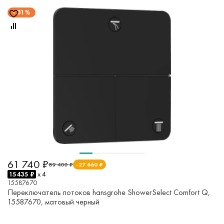
31%
61 740 ₽
89 400 ₽
-27 660 ₽
15435 ₽
x 4
15587670
Переключатель потоков hansgrohe ShowerSelect Comfort Q,
15587670, матовый черный