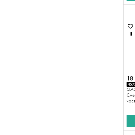
18
457
CLA
Сме
час