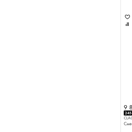
9 
245
CLA
Сме