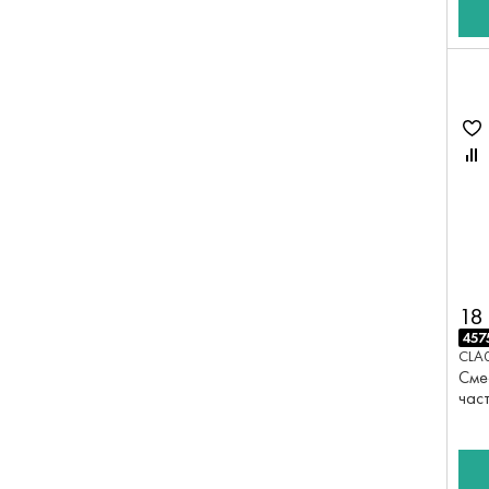
18
457
CLA
Сме
час