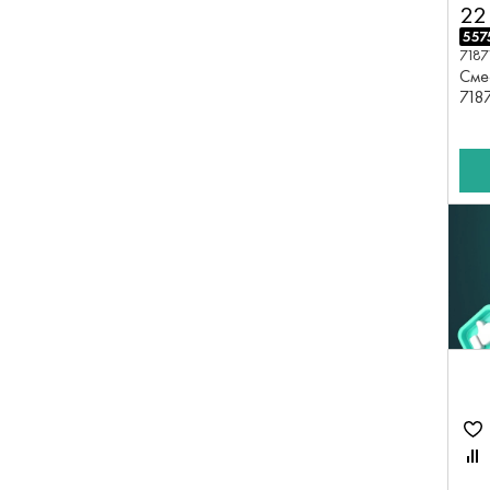
22
557
7187
Сме
718