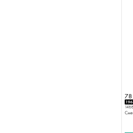
78
196
148
Сме