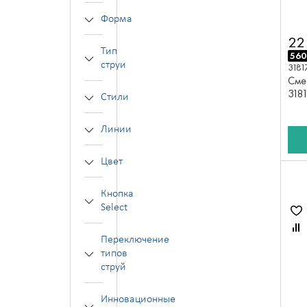
Форма
22
Тип
560
струи
3181
Сме
318
Стили
Линии
Цвет
Кнопка
Select
Переключение
типов
струй
Инновационные