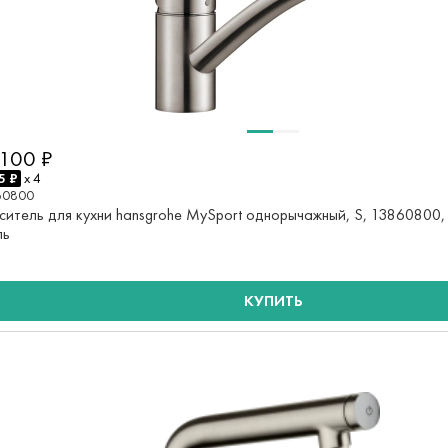
 100 ₽
5 ₽
x 4
60800
ситель для кухни hansgrohe MySport однорычажный, S, 13860800
ль
КУПИТЬ