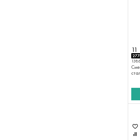
11
277
138
Сме
ста