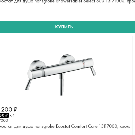
мостат для душа hansgrohe ShowerTablet Select 300 13171000, хро
КУПИТЬ
 200 ₽
50 ₽
x 4
7000
мостат для душа hansgrohe Ecostat Comfort Care 13117000, хром