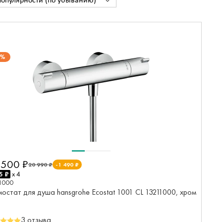
популярности (по убыванию)
7%
 500 ₽
20 990 ₽
-1 490 ₽
5 ₽
x 4
1000
мостат для душа hansgrohe Ecostat 1001 CL 13211000, хром
3 отзыва