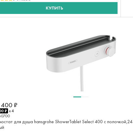
КУПИТЬ
 400 ₽
00 ₽
x 4
60700
мостат для душа hansgrohe ShowerTablet Select 400 с полочкой,2
ый