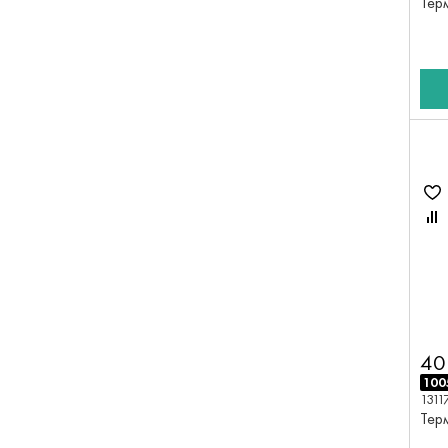
Тер
40
100
1311
Тер