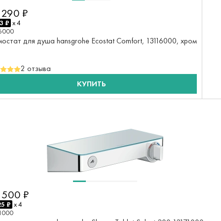
 290 ₽
3 ₽
x 4
6000
остат для душа hansgrohe Ecostat Comfort, 13116000, хром
2 отзыва
КУПИТЬ
 500 ₽
25 ₽
x 4
1000