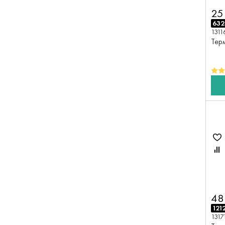
25
632
1311
Терм
48
121
1317