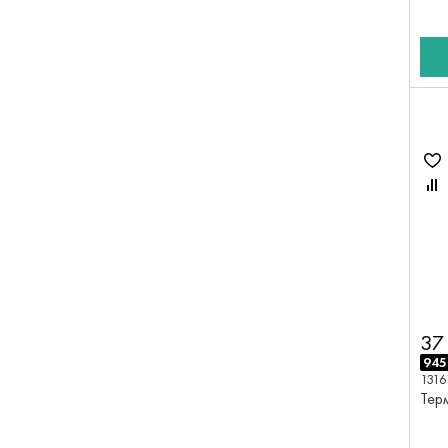
37
945
1316
Терм