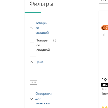
По 
Фильтры
Товары
со
скидкой
Товары
(5)
со
скидкой
Цена
—
19
487
1321
Тер
Отверстия
для
монтажа