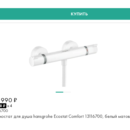
КУПИТЬ
 990 ₽
8 ₽
x 4
6700
мостат для душа hansgrohe Ecostat Comfort 13116700, белый мато