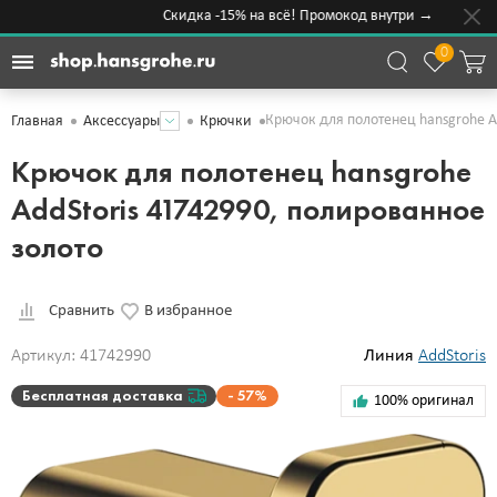
Скидка -15% на всё! Промокод внутри →
0
Крючок для полотенец hansgrohe A
Главная
Аксессуары
Крючки
Крючок для полотенец hansgrohe
AddStoris 41742990, полированное
золото
Сравнить
В избранное
Артикул: 41742990
Линия
AddStoris
Бесплатная доставка
57%
100% оригинал