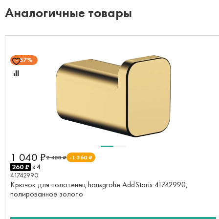
Аналогичные товары
57%
1 040 ₽
2 400 ₽
-1 360 ₽
260 ₽
x 4
41742990
Крючок для полотенец hansgrohe AddStoris 41742990,
полированное золото