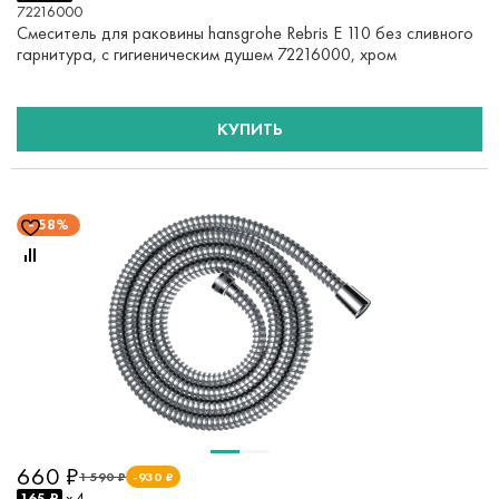
72216000
Смеситель для раковины hansgrohe Rebris E 110 без сливного
гарнитура, с гигиеническим душем 72216000, хром
КУПИТЬ
58%
660 ₽
1 590 ₽
-930 ₽
165 ₽
x 4