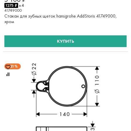
1275 ₽
x 4
41749000
Стакан для зубных щеток hansgrohe AddStoris 41749000,
хром
КУПИТЬ
21%