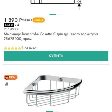
1 890 ₽
2 390 ₽
-500 ₽
473 ₽
x 4
28678000
Мыльница hansgrohe Casetta C для душевого гарнитура
28678000, хром
2 отзыва
КУПИТЬ
13%