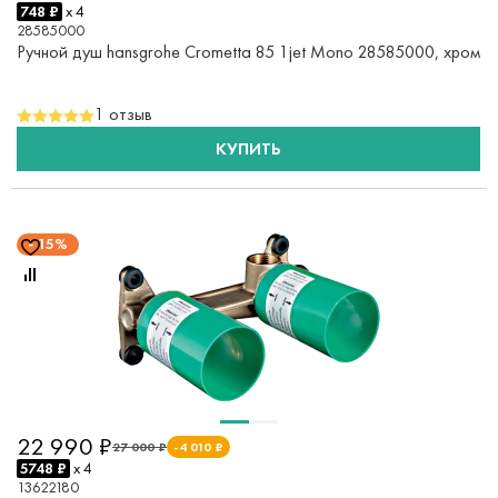
748 ₽
x 4
28585000
Ручной душ hansgrohe Crometta 85 1jet Mono 28585000, хром
1 отзыв
КУПИТЬ
15%
22 990 ₽
27 000 ₽
-4 010 ₽
5748 ₽
x 4
13622180