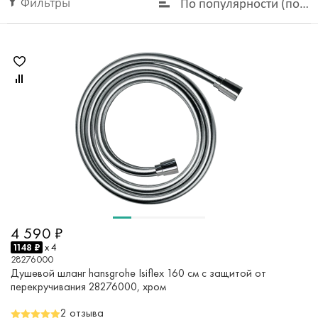
Фильтры
По популярности (по у
4 590 ₽
1148 ₽
x 4
28276000
Душевой шланг hansgrohe Isiflex 160 см с защитой от
перекручивания 28276000, хром
2 отзыва