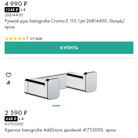
4 990 ₽
1248 ₽
x 4
26814400
Ручной душ hansgrohe Croma E 110 1jet 26814400, белый/
хром
1 отзыв
КУПИТЬ
2 590 ₽
648 ₽
x 4
41755000
Крючок hansgrohe AddStoris двойной 41755000, хром