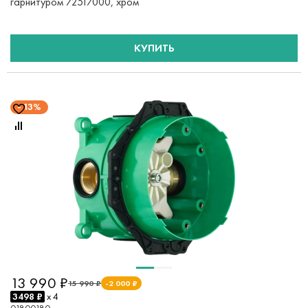
гарнитуром 72517000, хром
КУПИТЬ
13%
13 990 ₽
15 990 ₽
-2 000 ₽
3498 ₽
x 4