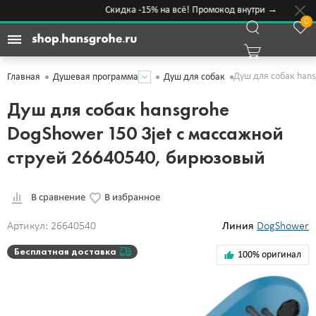
Скидка -15% на всё! Промокод внутри →
0
Душ для собак hans
Главная
Душевая программа
Душ для собак
Душ для собак hansgrohe
DogShower 150 3jet с массажной
струей 26640540, бирюзовый
В сравнение
В избранное
Артикул: 26640540
Линия
DogShower
Бесплатная доставка
100% оригинал