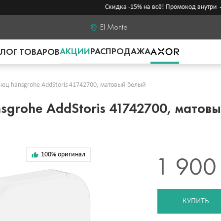
Скидка -15% на всё! Промокод внутри →
El Monte
АКЦИИ
РАСПРОДАЖА
ЛОГ ТОВАРОВ
ец hansgrohe AddStoris 41742700, матовый белый
sgrohe AddStoris 41742700, матов
100% оригинал
1 900
КУПИТЬ