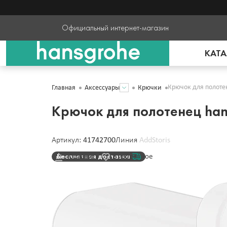
Официальный интернет-магазин
КАТА
Крючок для полотен
Главная
Аксессуары
Крючки
Крючок для полотенец han
Артикул:
41742700
Линия
AddStoris
Бесплатная доставка
Сравнить
В избранное