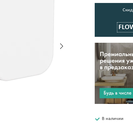
Cкид
FLO
В наличии