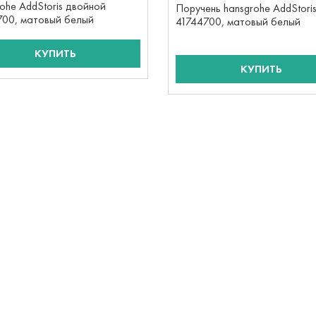
ohe AddStoris двойной
Поручень hansgrohe AddStori
700, матовый белый
41744700, матовый белый
КУПИТЬ
КУПИТЬ