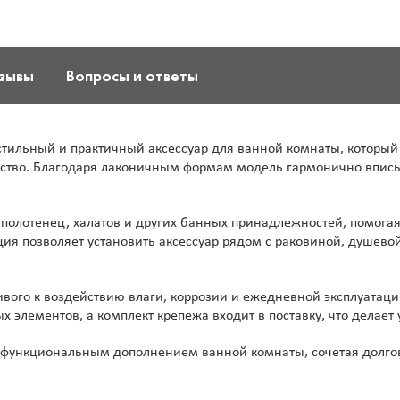
зывы
Вопросы и ответы
о стильный и практичный аксессуар для ванной комнаты, кото
ство. Благодаря лаконичным формам модель гармонично вписыв
полотенец, халатов и других банных принадлежностей, помога
ция позволяет установить аксессуар рядом с раковиной, душево
ивого к воздействию влаги, коррозии и ежедневной эксплуатаци
лементов, а комплект крепежа входит в поставку, что делает у
ет функциональным дополнением ванной комнаты, сочетая долго