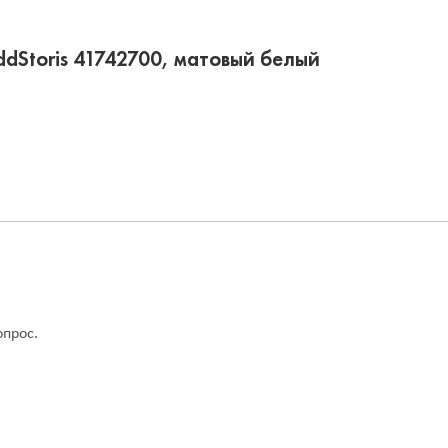
dStoris 41742700, матовый белый
опрос.