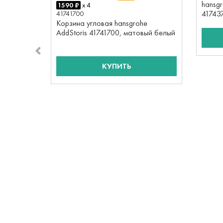
hansgr
1590 ₽
x 4
41743
41741700
Корзина угловая hansgrohe
AddStoris 41741700, матовый белый
КУПИТЬ