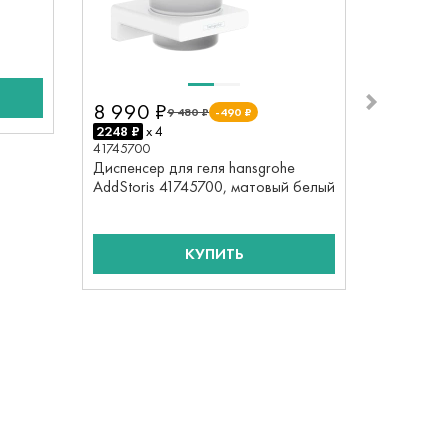
s
6 200 
1550 ₽
x 
41746700
Мыльница
41746700
8 990 ₽
9 480 ₽
-490 ₽
2248 ₽
x 4
41745700
Диспенсер для геля hansgrohe
AddStoris 41745700, матовый белый
КУПИТЬ