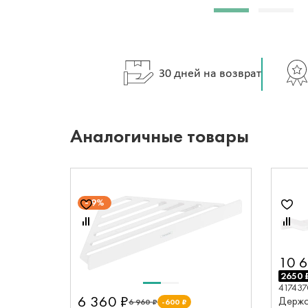
30 дней на возврат
Аналогичные товары
9%
10 6
2650 
417437
6 360 ₽
Держа
6 960 ₽
-600 ₽