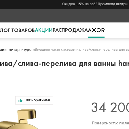
Скидка -15% на всё! Промокод внутри →
АКЦИИ
РАСПРОДАЖА
ЛОГ ТОВАРОВ
Внешняя часть системы налива/слива-перелива для ван
аливные гарнитуры
ива/слива-перелива для ванны hans
100% оригинал
34 20
Поверхность:
поли