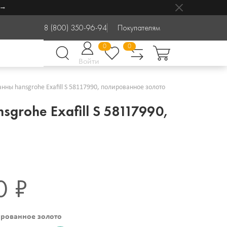
8 (800) 350-96-94
Покупателям
0
0
Войти
ны hansgrohe Exafill S 58117990, полированное золото
grohe Exafill S 58117990,
0 ₽
рованное золото