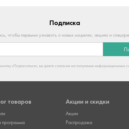
Подписка
сь, чтобы первыми узнавать о новых моделях, акциях и спецпр
По
нопку «Подписаться», вы даете согласие на получение информационных 
ог товаров
Акции и скидки
ели
Акции
я программа
Распродажа