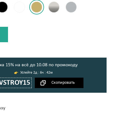
ка 15% на всё до 10.08 по промокоду
2д : 6ч : 42м
WSTROY15
азу