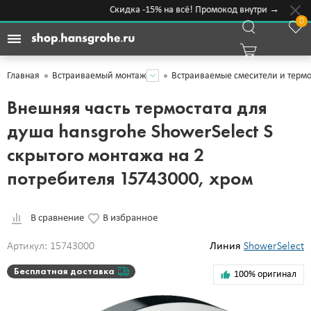
Скидка -15% на всё! Промокод внутри →
0
Главная
Встраиваемый монтаж
Встраиваемые смесители и термо
Внешняя часть термостата для
душа hansgrohe ShowerSelect S
скрытого монтажа на 2
потребителя 15743000, хром
В сравнение
В избранное
Артикул: 15743000
Линия
ShowerSelect
Бесплатная доставка
100% оригинал