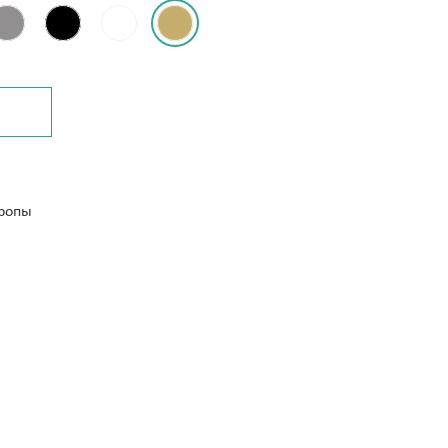
З
вропы