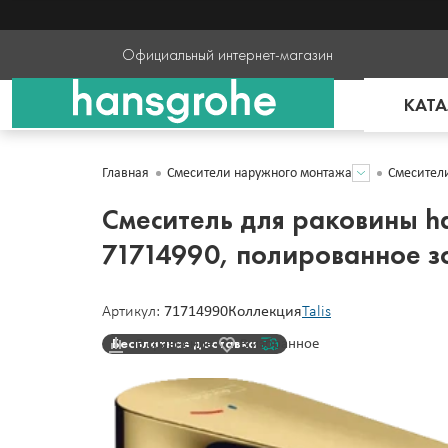
Официальный интернет-магазин
КАТА
Главная
Смесители наружного монтажа
Смесител
Смеситель для раковины han
71714990, полированное з
Артикул:
71714990
Коллекция
Talis
Бесплатная доставка
В сравнение
В избранное