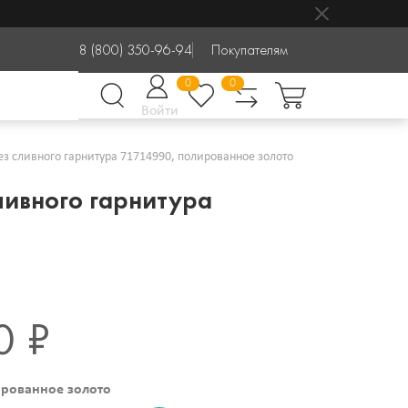
8 (800) 350-96-94
Покупателям
0
0
Войти
 без сливного гарнитура 71714990, полированное золото
сливного гарнитура
0 ₽
рованное золото