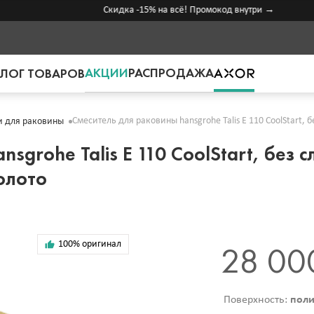
Скидка -15% на всё! Промокод внутри →
АКЦИИ
РАСПРОДАЖА
ЛОГ ТОВАРОВ
Смеситель для раковины hansgrohe Talis E 110 CoolStart,
и для раковины
sgrohe Talis E 110 CoolStart, без 
олото
100% оригинал
28 00
Поверхность:
поли