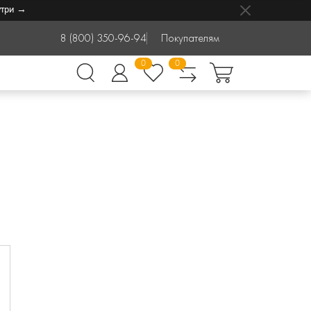
 →
8 (800) 350-96-94
Покупателям
0
0