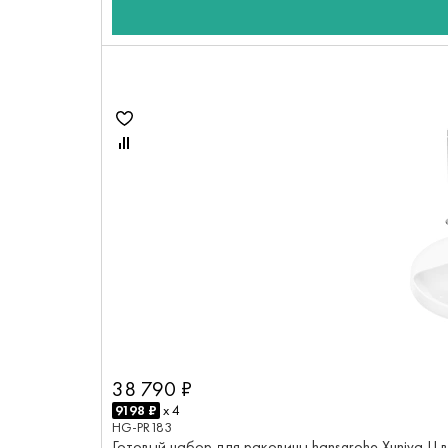
38 790 ₽
9198 ₽
x 4
HG-PR183
Готовый набор для раковины hansgrohe Xuniva U 