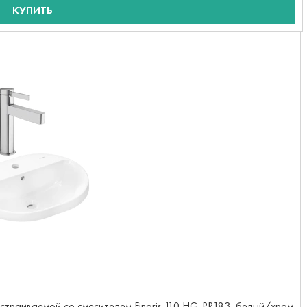
КУПИТЬ
встраиваемой со смесителем Finoris 110 HG-PR183, белый/хром