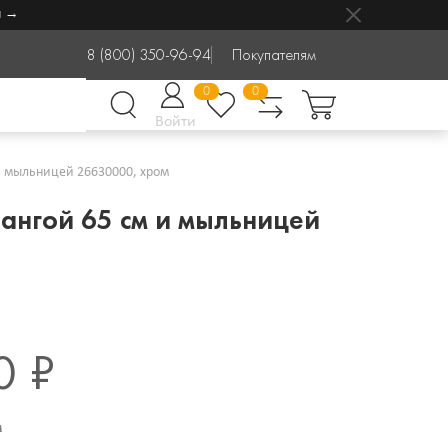
8 (800) 350-96-94
Покупателям
0
0
Войти
м и мыльницей 26630000, хром
тангой 65 см и мыльницей
0 ₽
м