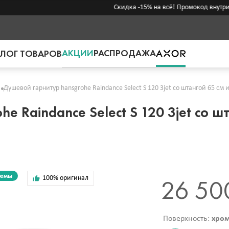
Скидка -15% на всё! Промокод внутри →
АКЦИИ
РАСПРОДАЖА
ЛОГ ТОВАРОВ
Душевой гарнитур hansgrohe Raindance Select S 120 3jet со штангой 65 с
e Raindance Select S 120 3jet со ш
темы
100% оригинал
26 50
Поверхность:
хро