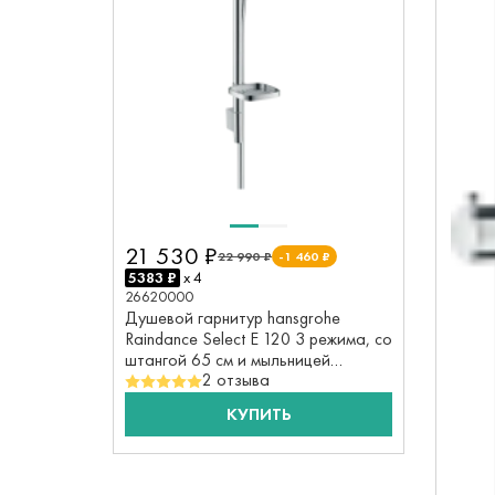
21 530 ₽
22 990 ₽
-1 460 ₽
5383 ₽
x 4
26620000
Душевой гарнитур hansgrohe
Raindance Select E 120 3 режима, со
штангой 65 см и мыльницей
2 отзыва
26620000, хром
КУПИТЬ