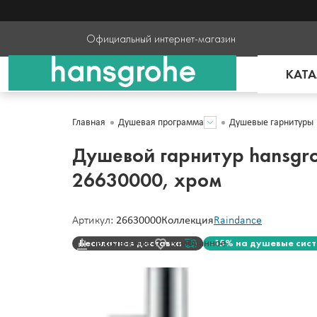
Официальный интернет-магазин
КАТА
Главная
Душевая программа
Душевые гарнитуры
Душевой гарнитур hansgroh
26630000, хром
Артикул:
26630000
Коллекция
Raindance
Бесплатная доставка
-15% на душевые сис
В сравнение
В избранное