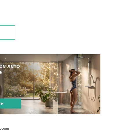
З
вропы