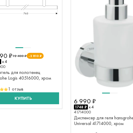
90 ₽
19 400 ₽
-2 810 ₽
₽
x 4
000
тель для полотенец
ohe Logis 40516000, хром
1 отзыв
КУПИТЬ
6 990 ₽
1748 ₽
x 4
41714000
Диспенсер для геля hansgrohe
Universal 41714000, хром