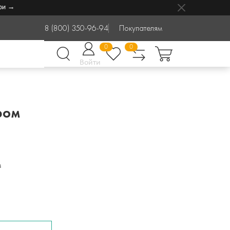
8 (800) 350-96-94
Покупателям
0
0
Войти
ром
м