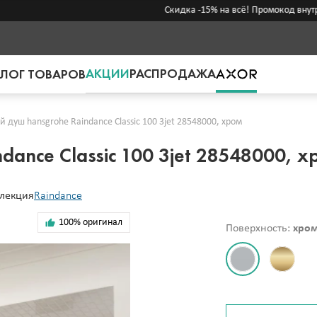
Скидка -15% на всё! Промокод внутри →
АКЦИИ
РАСПРОДАЖА
ЛОГ ТОВАРОВ
й душ hansgrohe Raindance Classic 100 3jet 28548000, хром
dance Classic 100 3jet 28548000, х
лекция
Raindance
100% оригинал
Поверхность:
хро