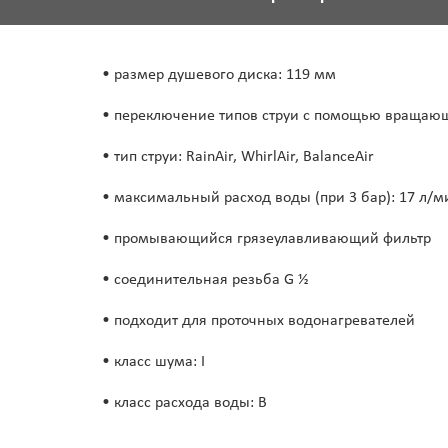
• размер душевого диска: 119 мм
• переключение типов струи с помощью вращающ
• тип струи: RainAir, WhirlAir, BalanceAir
• максимальный расход воды (при 3 бар): 17 л/м
• промывающийся грязеулавливающий фильтр
• соединительная резьба G ½
• подходит для проточных водонагревателей
• класс шума: I
• класс расхода воды: B