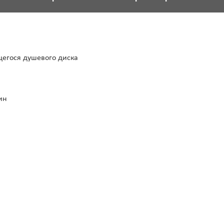
егося душевого диска
ин