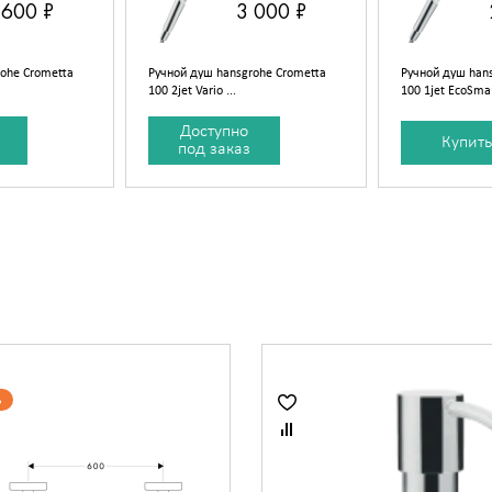
 600 ₽
3 000 ₽
ohe Crometta
Ручной душ hansgrohe Crometta
Ручной душ han
100 2jet Vario ...
100 1jet EcoSma.
Доступно
Купить
под заказ
%