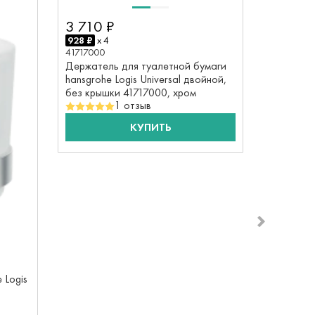
11 500
3 710 ₽
2875 ₽
x 
928 ₽
x 4
41720000
41717000
Полка с 
Держатель для туалетной бумаги
полотенец
hansgrohe Logis Universal двойной,
41720000
без крышки 41717000, хром
1 отзыв
ДОС
КУПИТЬ
 Logis