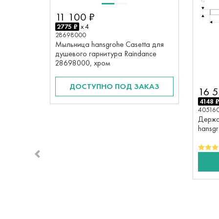
11 100 ₽
2775 ₽
x 4
28698000
Мыльница hansgrohe Casetta для
душевого гарнитура Raindance
28698000, хром
ДОСТУПНО ПОД ЗАКАЗ
16 5
4148 
40516
Держа
hansgr