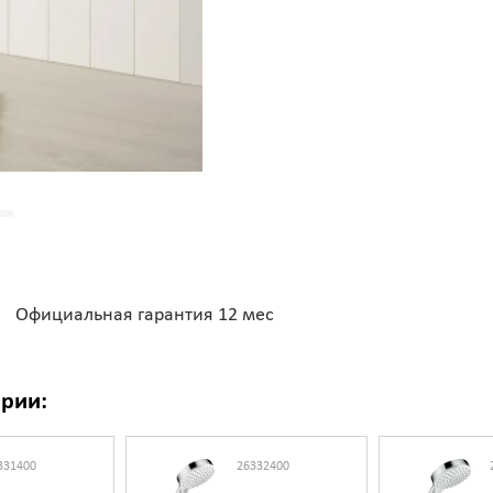
Официальная гарантия 12 мес
ории:
331400
26332400