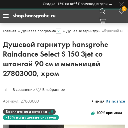
Скидка -15% на всё! Промокод внутри →
0
Душевой гарни
Главная
Душевая программа
Душевые гарнитуры
Душевой гарнитур hansgrohe
Raindance Select S 150 3jet со
штангой 90 см и мыльницей
27803000, хром
В сравнение
В избранное
Артикул: 27803000
Линия
Raindance
Бесплатная доставка
100% оригинал
-15% на душевые системы