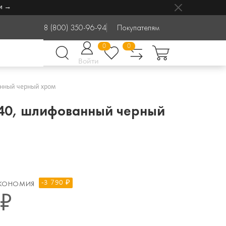
8 (800) 350-96-94
Покупателям
0
0
Войти
анный черный хром
1340, шлифованный черный
-3 790 ₽
КОНОМИЯ
 ₽