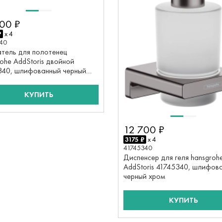
00 ₽
₽
x 4
40
тель для полотенец
ohe AddStoris двойной
340, шлифованный черный
КУПИТЬ
12 700 ₽
3175 ₽
x 4
41745340
Диспенсер для геля hansgroh
AddStoris 41745340, шлифов
черный хром
КУПИТЬ