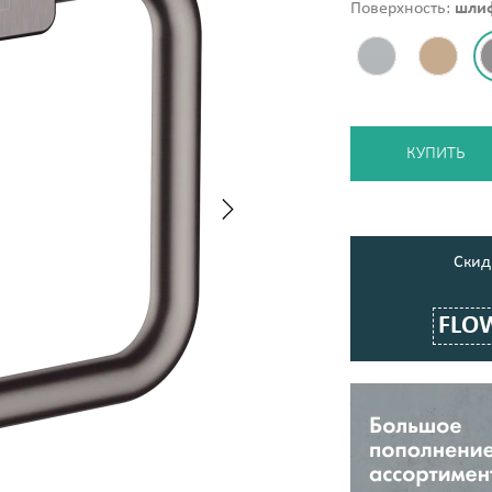
Поверхность:
шли
КУПИТЬ
Cкид
FLO