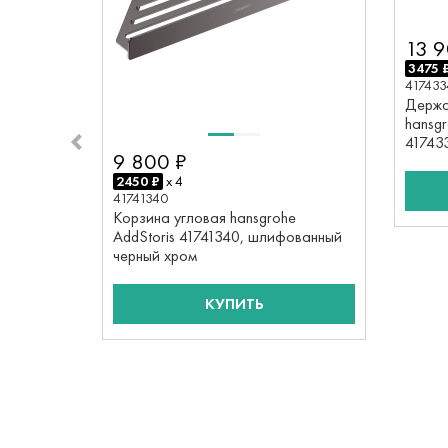
13 9
3475 
417433
Держа
hansgr
41743
9 800 ₽
хром
2450 ₽
x 4
41741340
Корзина угловая hansgrohe
AddStoris 41741340, шлифованный
черный хром
КУПИТЬ