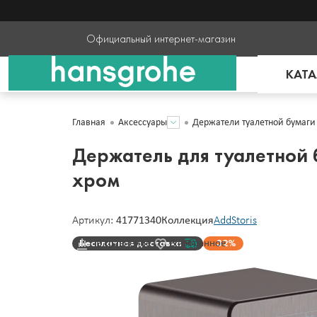
Официальный интернет-магазин
КАТА
Главная
Аксессуары
Держатели туалетной бумаги
Держатель для туалетной 
хром
Артикул:
41771340
Коллекция
AddStoris
Бесплатная доставка
32%
В сравнение
В избранное