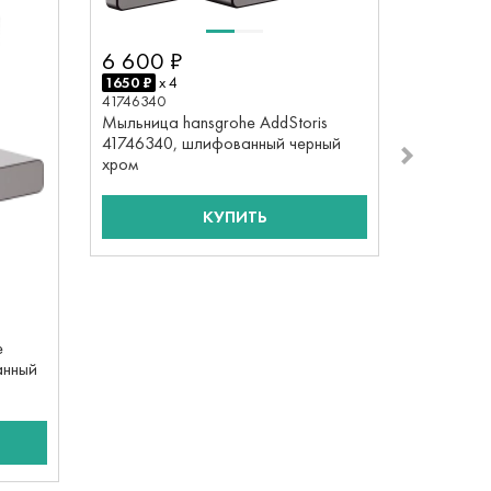
2950 ₽
x
41747340
Держател
6 600 ₽
hansgroh
1650 ₽
x 4
шлифова
41746340
Мыльница hansgrohe AddStoris
41746340, шлифованный черный
хром
КУПИТЬ
e
анный