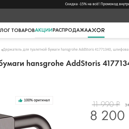
Скидка -15% на всё! Промокод внутри →
АКЦИИ
РАСПРОДАЖА
ЛОГ ТОВАРОВ
Держатель для туалетной бумаги hansgrohe AddStoris 41771340, шлифов
бумаги hansgrohe AddStoris 4177
100% оригинал
11 990 ₽
Э
8 200