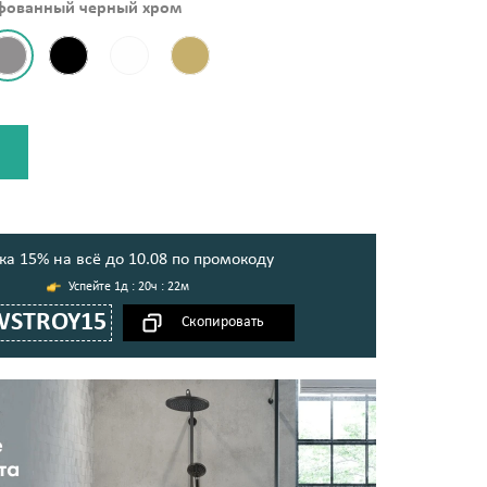
фованный черный хром
ка 15% на всё до 10.08 по промокоду
1д : 20ч : 22м
WSTROY15