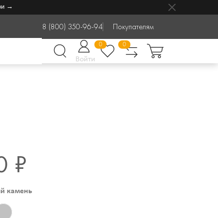
8 (800) 350-96-94
Покупателям
0
0
Войти
0 ₽
й камень