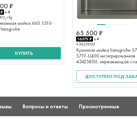
00 ₽
 ₽
x 4
80_cfg
иваемая мойка 660 S510-
Hansgrohe
65 500 ₽
16375 ₽
x 4
43425800
Кухонная мойка hansgrohe S
КУПИТЬ
S719-U400 интегрированная
43425800, нержавеющая ста
ДОСТУПНО ПОД ЗАК
зывы
Вопросы и ответы
Просмотренные