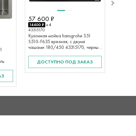
57 60
57 600 ₽
14400 ₽
x
43315290
14400 ₽
x 4
Кухонная
43315170
S510-F63
Кухонная мойка hansgrohe S51
чашами 1
S510-F635 врезная, с двумя
камень
чашами 180/450 43315170, черный
71
графит
ДОС
ль
ДОСТУПНО ПОД ЗАКАЗ
АЗ