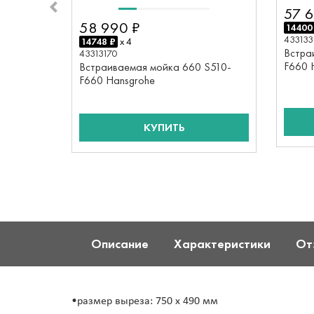
57 6
58 990 ₽
14400
433133
14748 ₽
x 4
Встра
43313170
F660 
Встраиваемая мойка 660 S510-
F660 Hansgrohe
КУПИТЬ
Описание
Характеристики
От
•размер выреза: 750 x 490 мм