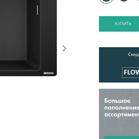
КУПИТЬ
Cкид
FLO