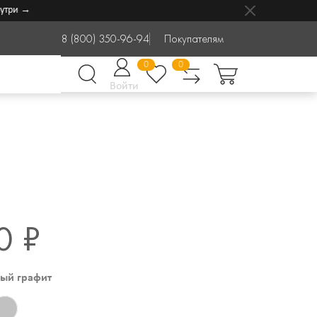
 →
8 (800) 350-96-94
Покупателям
0
0
Войти
0 ₽
ый графит