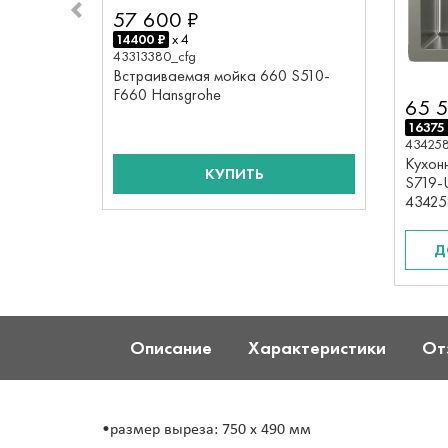
57 600 ₽
14400 ₽
x 4
43313380_cfg
Встраиваемая мойка 660 S510-
F660 Hansgrohe
65 
16375
43425
Кухон
КУПИТЬ
S719-
43425
Д
Описание
Характеристики
От
•размер выреза: 750 x 490 мм