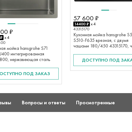
57 600 ₽
14400 ₽
x 4
43315170
500 ₽
Кухонная мойка hansgrohe S
 ₽
x 4
S510-F635 врезная, с двумя
800
чашами 180/450 43315170, 
ная мойка hansgrohe S71
графит
U400 интегрированная
800, нержавеющая сталь
ДОСТУПНО ПОД ЗАК
ОСТУПНО ПОД ЗАКАЗ
зывы
Вопросы и ответы
Просмотренные