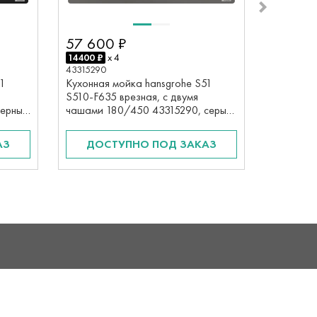
57 60
57 600 ₽
14400 ₽
x
43315380
14400 ₽
x 4
Кухонная
43315290
S510-F63
51
Кухонная мойка hansgrohe S51
чашами 
S510-F635 врезная, с двумя
бетон
черный
чашами 180/450 43315290, серый
камень
ДОС
АЗ
ДОСТУПНО ПОД ЗАКАЗ