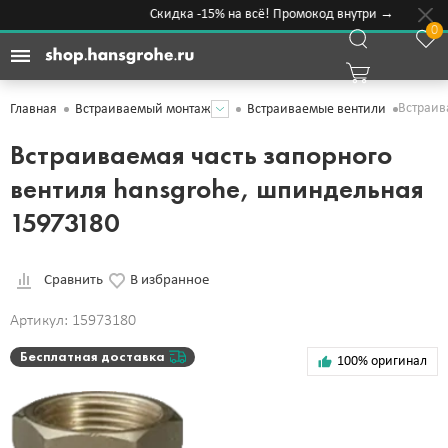
Скидка -15% на всё! Промокод внутри →
0
Встраив
Главная
Встраиваемый монтаж
Встраиваемые вентили
Встраиваемая часть запорного
вентиля hansgrohe, шпиндельная
15973180
Сравнить
В избранное
Артикул: 15973180
Бесплатная доставка
100% оригинал