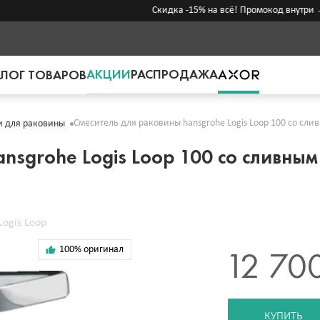
Скидка -15% на всё! Промокод внутри →
АКЦИИ
РАСПРОДАЖА
ЛОГ ТОВАРОВ
Смеситель для раковины hansgrohe Logis Loop 100 со сли
и для раковины
nsgrohe Logis Loop 100 со сливным
Logis Loop
100% оригинал
12 70
КУПИТЬ