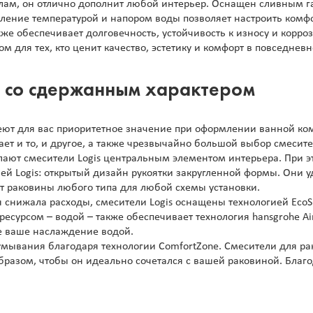
лам, он отлично дополнит любой интерьер. Оснащен сливным 
вление температурой и напором воды позволяет настроить комф
е обеспечивает долговечность, устойчивость к износу и корроз
м для тех, кто ценит качество, эстетику и комфорт в повседнев
н со сдержанным характером
т для вас приоритетное значение при оформлении ванной комн
гает и то, и другое, а также чрезвычайно большой выбор смесит
елают смесители Logis центральным элементом интерьера. При 
ей Logis: открытый дизайн рукоятки закругленной формы. Они у
т раковины любого типа для любой схемы установки.
ия снижала расходы, смесители Logis оснащены технологией Eco
есурсом – водой – также обеспечивает технология hansgrohe Ai
е ваше наслаждение водой.
умывания благодаря технологии ComfortZone. Смесители для ра
бразом, чтобы он идеально сочетался с вашей раковиной. Благ