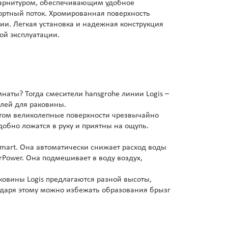
гарнитуром, обеспечивающим удобное
ортный поток. Хромированная поверхность
ии. Легкая установка и надежная конструкция
ной эксплуатации.
аты? Тогда смесители hansgrohe линии Logis –
елей для раковины.
этом великолепные поверхности чрезвычайно
добно ложатся в руку и приятны на ощупь.
Smart. Она автоматически снижает расход воды
rPower. Она подмешивает в воду воздух,
ковины Logis предлагаются разной высоты,
одаря этому можно избежать образования брызг