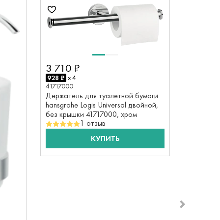
8%
3 710 ₽
928 ₽
x 4
41717000
Держатель для туалетной бумаги
hansgrohe Logis Universal двойной,
без крышки 41717000, хром
1 отзыв
КУПИТЬ
3 690
923 ₽
x 4
41718000
Стакан д
hansgrohe
хром