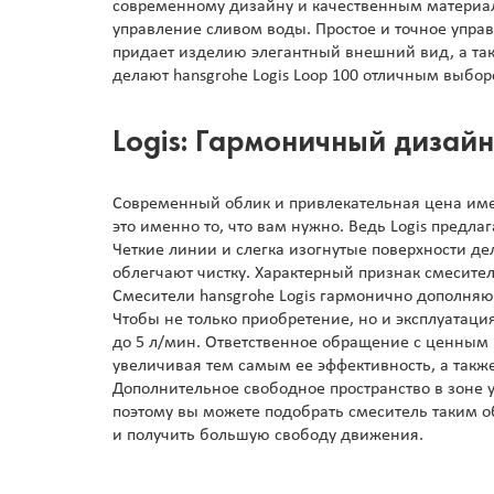
современному дизайну и качественным материа
управление сливом воды. Простое и точное упра
придает изделию элегантный внешний вид, а такж
делают hansgrohe Logis Loop 100 отличным выборо
Logis: Гармоничный дизай
Современный облик и привлекательная цена имею
это именно то, что вам нужно. Ведь Logis предла
Четкие линии и слегка изогнутые поверхности д
облегчают чистку. Характерный признак смесител
Смесители hansgrohe Logis гармонично дополняю
Чтобы не только приобретение, но и эксплуатац
до 5 л/мин. Ответственное обращение с ценным р
увеличивая тем самым ее эффективность, а такж
Дополнительное свободное пространство в зоне 
поэтому вы можете подобрать смеситель таким о
и получить большую свободу движения.