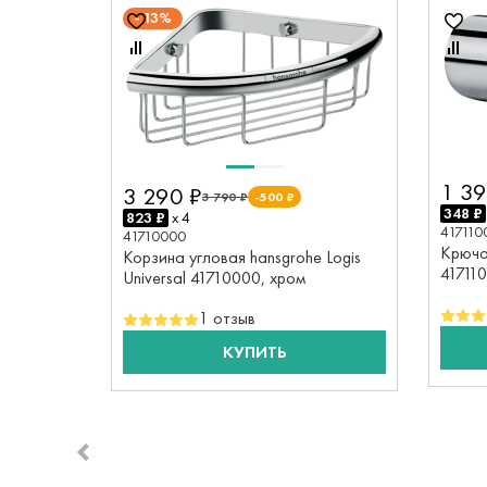
13%
1 39
3 290 ₽
3 790 ₽
-500 ₽
348 ₽
823 ₽
x 4
417110
41710000
Крючок
Корзина угловая hansgrohe Logis
41711
Universal 41710000, хром
1 отзыв
КУПИТЬ