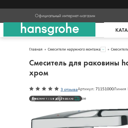
Официальный интернет-магазин
КАТА
Главная
Смесители наружного монтажа
Смесител
Смеситель для раковины ha
хром
Артикул:
71151000
Линия
3 отзыва
Бесплатная доставка
Сравнить
В избранное