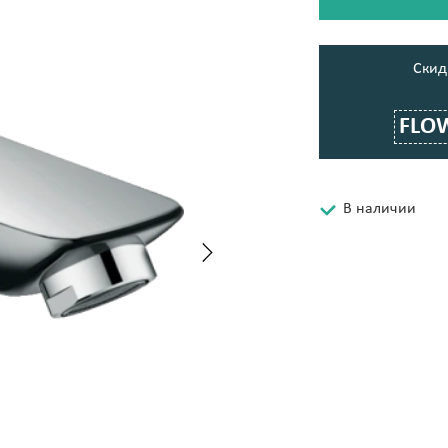
Cкид
FLO
В наличии