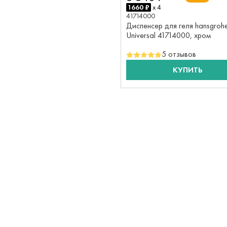
1660 ₽
x 4
41714000
Диспенсер для геля hansgrohe
Universal 41714000, хром
5 отзывов
КУПИТЬ