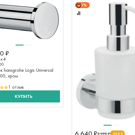
5%
0 ₽
x 4
00
 hansgrohe Logis Universal
000, хром
1 отзыв
КУПИТЬ
6 640 ₽
6 990 ₽
-350 ₽