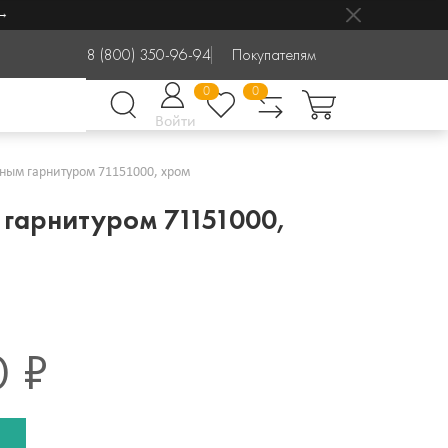
8 (800) 350-96-94
Покупателям
0
0
Войти
вным гарнитуром 71151000, хром
 гарнитуром 71151000,
0 ₽