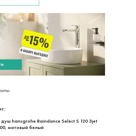
вропы
ит:
 душ hansgrohe Raindance Select S 120 3jet
00, матовый белый