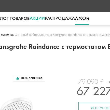
АКЦИИ
РАСПРОДАЖА
ЛОГ ТОВАРОВ
Готовый набор для душа hansgrohe Raindance с термостатом Ec
о монтажа
nsgrohe Raindance с термостатом E
100% оригинал
79 090 ₽
67 22
ДОСТУПНО 