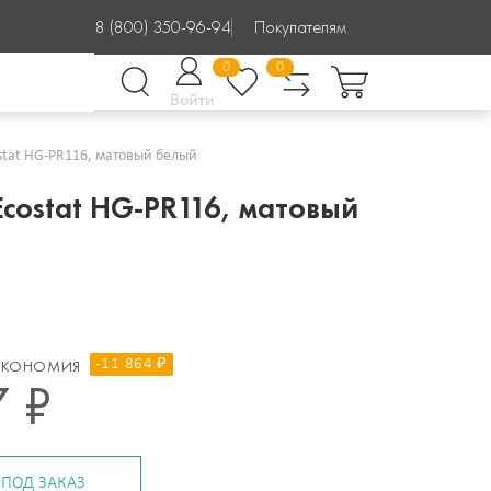
8 (800) 350-96-94
Покупателям
0
0
Войти
ostat HG-PR116, матовый белый
costat HG-PR116, матовый
-11 864 ₽
ЭКОНОМИЯ
7 ₽
ПОД ЗАКАЗ