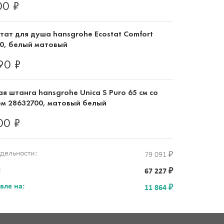
00 ₽
тат для душа hansgrohe Ecostat Comfort
00, белый матовый
90 ₽
я штанга hansgrohe Unica S Puro 65 см со
м 28632700, матовый белый
00 ₽
тдельности:
79 091 ₽
:
67 227 ₽
вле на:
11 864 ₽