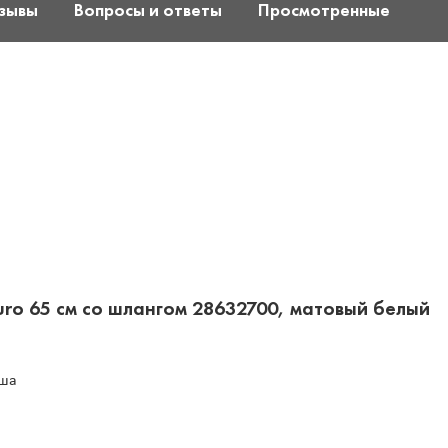
зывы
Вопросы и ответы
Просмотренные
uro 65 см со шлангом 28632700, матовый белый
уша