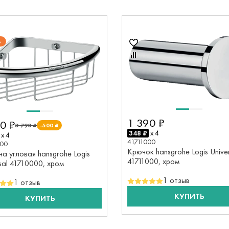
%
1 390 ₽
0 ₽
3 790 ₽
-500 ₽
348 ₽
x 4
x 4
41711000
000
Крючок hansgrohe Logis Unive
а угловая hansgrohe Logis
41711000, хром
sal 41710000, хром
1 отзыв
1 отзыв
КУПИТЬ
КУПИТЬ