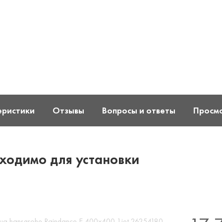
еристики
Отзывы
Вопросы и ответы
Просм
ходимо для установки
ша hansgrohe Raindance E 400x400 1jet 26254180