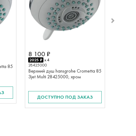
8 100 ₽
6 500
2025 ₽
x 4
1625 ₽
x 
28425000
tta 85
28424000
Верхний душ hansgrohe Crometta 85
Верхний 
3jet Multi 28425000, хром
2jet Var
АЗ
ДОСТУПНО ПОД ЗАКАЗ
ДОС