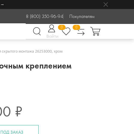
8 (800) 350-96-94
Покупателям
0
0
Войти
м скрытого монтажа 26253000, хром
олочным креплением
00 ₽
ПОД ЗАКАЗ