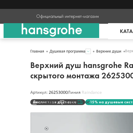
Официальный интернет-магазин
КАТА
Верх
Главная
Душевая программа
Верхние души
Верхний душ hansgrohe Rai
скрытого монтажа 262530
Артикул:
26253000
Линия
Raindance
Бесплатная доставка
-15% на душевые сис
Сравнить
В избранное