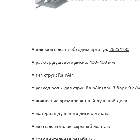
• для монтажа необходим артикул:
26254180
• размер душевого диска: 400×400 мм
• тип струи: RainAir
• расход воды для струи RainAir (при 3 бар): 9 л/
• полностью хромированный душевой диск
• материал душевого диска: металл
• монтаж: потолок, скрытый монтаж
• соединительная резьба G ½