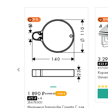
21%
13
3 29
823 ₽
41710
Корзин
Univer
1 890 ₽
2 390 ₽
-500 ₽
473 ₽
x 4
28678000
Мыльница hansgrohe Casetta C для