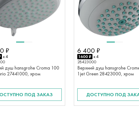
0 ₽
6 400 ₽
₽
x 4
1600 ₽
x 4
000
28423000
ий душ hansgrohe Croma 100
Верхний душ hansgrohe Crome
ario 27441000, хром
1jet Green 28423000, хром
ОСТУПНО ПОД ЗАКАЗ
ДОСТУПНО ПОД ЗАК