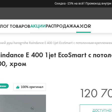
Скидка -15% на всё! Промокод внутри →
АКЦИИ
РАСПРОДАЖА
ЛОГ ТОВАРОВ
ний душ hansgrohe Raindance E 400 1jet EcoSmart с потолочным крепление
ndance E 400 1jet EcoSmart с пот
00, хром
темы
100% оригинал
120 7
ДОСТУПНО 