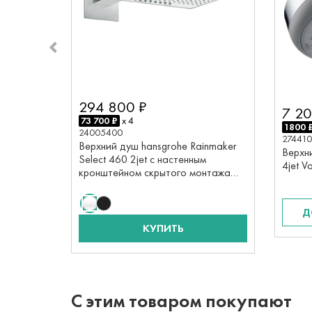
294 800 ₽
7 20
73 700 ₽
x 4
1800 
24005400
27441
Верхний душ hansgrohe Rainmaker
Верхн
Select 460 2jet с настенным
4jet V
кронштейном скрытого монтажа
24005400, белый/хром
Д
КУПИТЬ
С этим товаром покупают