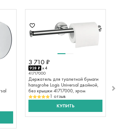
8%
3 710 ₽
928 ₽
x 4
41717000
Держатель для туалетной бумаги
hansgrohe Logis Universal двойной,
rsal
без крышки 41717000, хром
1 отзыв
КУПИТЬ
3 690
923 ₽
x 4
41718000