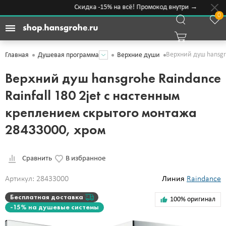
Скидка -15% на всё! Промокод внутри →
0
Верхний душ hansgr
Главная
Душевая программа
Верхние души
Верхний душ hansgrohe Raindance
Rainfall 180 2jet с настенным
креплением скрытого монтажа
28433000, хром
Сравнить
В избранное
Артикул: 28433000
Линия
Raindance
Бесплатная доставка
100% оригинал
-15% на душевые системы