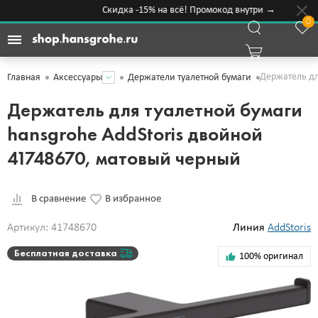
Скидка -15% на всё! Промокод внутри →
0
Держатель дл
Главная
Аксессуары
Держатели туалетной бумаги
Держатель для туалетной бумаги
hansgrohe AddStoris двойной
41748670, матовый черный
В сравнение
В избранное
Артикул: 41748670
Линия
AddStoris
Бесплатная доставка
100% оригинал